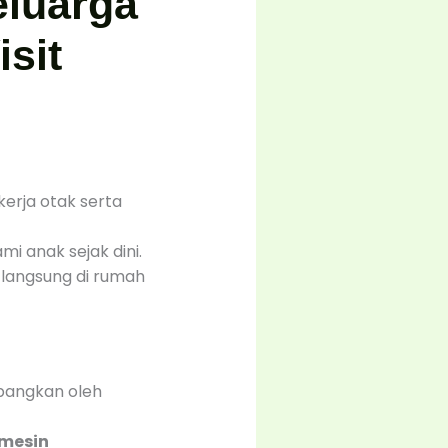
eluarga
sit
erja otak serta
mi anak sejak dini.
n langsung di rumah
mbangkan oleh
mesin