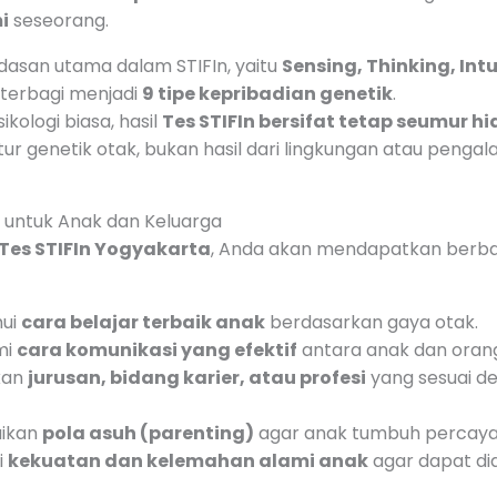
i
seseorang.
dasan utama dalam STIFIn, yaitu
Sensing, Thinking, Intu
 terbagi menjadi
9 tipe kepribadian genetik
.
ikologi biasa, hasil
Tes STIFIn bersifat tetap seumur h
ur genetik otak, bukan hasil dari lingkungan atau pengal
n untuk Anak dan Keluarga
Tes STIFIn Yogyakarta
, Anda akan mendapatkan berba
hui
cara belajar terbaik anak
berdasarkan gaya otak.
mi
cara komunikasi yang efektif
antara anak dan orang
kan
jurusan, bidang karier, atau profesi
yang sesuai d
aikan
pola asuh (parenting)
agar anak tumbuh percaya d
i
kekuatan dan kelemahan alami anak
agar dapat dia