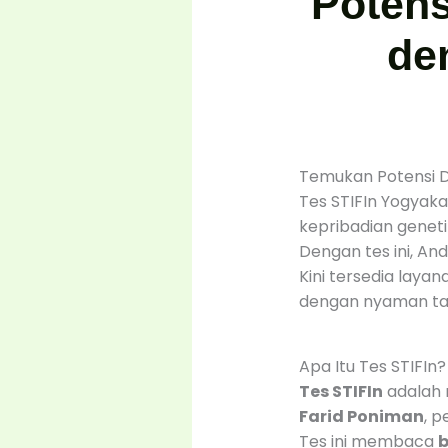
Potens
de
Temukan Potensi Di
Tes STIFIn Yogyak
kepribadian genetik
Dengan tes ini, And
Kini tersedia layan
dengan nyaman tan
Apa Itu Tes STIFIn?
Tes STIFIn
adalah 
Farid Poniman
, p
Tes ini membaca
b