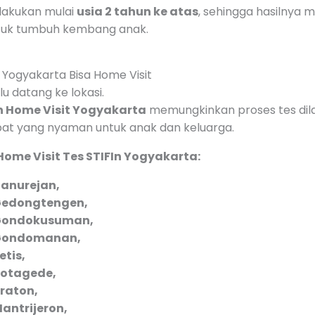
ilakukan mulai
usia 2 tahun ke atas
, sehingga hasilnya 
tuk tumbuh kembang anak.
 Yogyakarta Bisa Home Visit
lu datang ke lokasi.
In Home Visit Yogyakarta
memungkinkan proses tes dila
pat yang nyaman untuk anak dan keluarga.
ome Visit Tes STIFIn Yogyakarta:
Danurejan,
edongtengen,
ondokusuman,
Gondomanan,
etis,
otagede,
raton,
antrijeron,