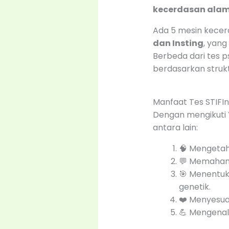
kecerdasan alam
Ada 5 mesin kecer
dan Insting
, yang
Berbeda dari tes ps
berdasarkan strukt
Manfaat Tes STIFI
Dengan mengikuti
antara lain:
🧠 Mengeta
💬 Memaha
🎯 Menentu
genetik.
❤️ Menyesu
💪 Mengenal