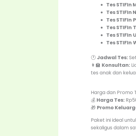
Tes STIFIn
M
Tes STIFIn
N
Tes STIFIn
Tes STIFIn
T
Tes STIFIn
U
Tes STIFIn
W
🕐
Jadwal Tes:
Set
👩‍🏫
Konsultan:
Li
tes anak dan kelua
Harga dan Promo T
💰
Harga Tes:
Rp50
🎁
Promo Keluarg
Paket ini ideal un
sekaligus dalam sat