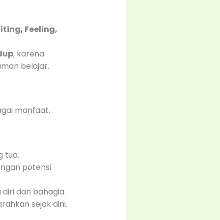
iting, Feeling,
idup
, karena
aman belajar.
gai manfaat,
 tua.
engan potensi
iri dan bahagia.
rahkan sejak dini.