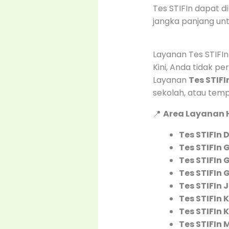
Tes STIFIn dapat d
jangka panjang un
Layanan Tes STIFIn
Kini, Anda tidak per
Layanan
Tes STIF
sekolah, atau tem
📍
Area Layanan H
Tes STIFIn 
Tes STIFIn
G
Tes STIFIn
G
Tes STIFIn
Tes STIFIn
J
Tes STIFIn
K
Tes STIFIn
K
Tes STIFIn
M