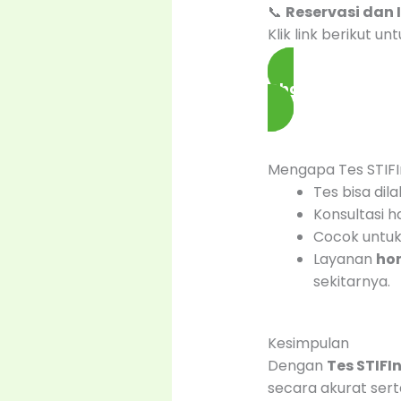
📞
Reservasi dan 
Klik link berikut u
Chat WA +62 895
Mengapa Tes STIFI
Tes bisa dil
Konsultasi h
Cocok untuk 
Layanan
hom
sekitarnya.
Kesimpulan
Dengan
Tes STIFI
secara akurat serta