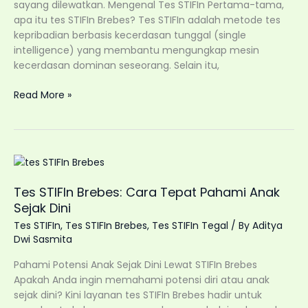
sayang dilewatkan. Mengenal Tes STIFIn Pertama-tama,
apa itu tes STIFIn Brebes? Tes STIFIn adalah metode tes
kepribadian berbasis kecerdasan tunggal (single
intelligence) yang membantu mengungkap mesin
kecerdasan dominan seseorang. Selain itu,
Promo
Read More »
Tes
STIFIn
Brebes:
Daftar
2
Orang,
Tes STIFIn Brebes: Cara Tepat Pahami Anak
Gratis
Sejak Dini
1
Tes STIFIn
,
Tes STIFIn Brebes
,
Tes STIFIn Tegal
/ By
Aditya
Orang
Dwi Sasmita
Tambahan
Pahami Potensi Anak Sejak Dini Lewat STIFIn Brebes
Apakah Anda ingin memahami potensi diri atau anak
sejak dini? Kini layanan tes STIFIn Brebes hadir untuk