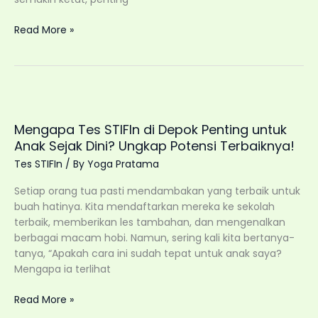
Warga
Read More »
Brebes
Wajib
Tahu!
Rahasia
Anak
Muda
Mengapa Tes STIFIn di Depok Penting untuk
dengan
Anak Sejak Dini? Ungkap Potensi Terbaiknya!
Tes
Tes STIFIn
/ By
Yoga Pratama
STIFIn
Setiap orang tua pasti mendambakan yang terbaik untuk
buah hatinya. Kita mendaftarkan mereka ke sekolah
terbaik, memberikan les tambahan, dan mengenalkan
berbagai macam hobi. Namun, sering kali kita bertanya-
tanya, “Apakah cara ini sudah tepat untuk anak saya?
Mengapa ia terlihat
Mengapa
Read More »
Tes