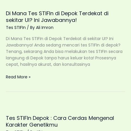
Depok
Paling
Di Mana Tes STIFIn di Depok Terdekat di
Terpercaya
sekitar UI? Ini Jawabannya!
Tes STIFIn
/ By
Ali Imron
Di Mana Tes STIFIn di Depok Terdekat di sekitar UI? Ini
Jawabannya! Anda sedang mencari tes STIFIn di depok?
Tenang, sekarang Anda bisa melakukan tes STIFIn secara
langsung di Depok tanpa harus keluar kota! Prosesnya
cepat, hasilnya akurat, dan konsultasinya
Di
Read More »
Mana
Tes
STIFIn
di
Depok
Terdekat
Tes STIFIn Depok : Cara Cerdas Mengenal
di
Karakter Genetikmu
sekitar