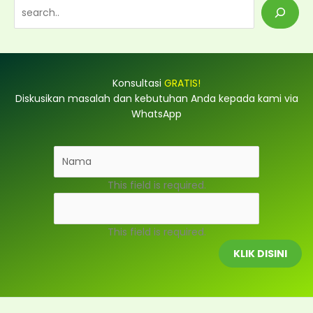
S
e
a
r
Konsultasi
GRATIS!
c
Diskusikan masalah dan kebutuhan Anda kepada kami via
h
WhatsApp
This field is required.
This field is required.
KLIK DISINI