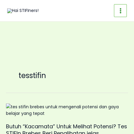
Skip
to
content
tesstifin
Butuh “Kacamata” Untuk Melihat Potensi? Tes
STIFIn Brebes Beri Penglihatan jelas