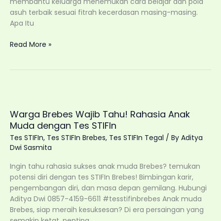
membantu keluarga menemukan cara belajar dan pola
asuh terbaik sesuai fitrah kecerdasan masing-masing.
Apa Itu
Tes
Read More »
STIFIn
Brebes:
Cara
Tepat
Pahami
Anak
Warga Brebes Wajib Tahu! Rahasia Anak
Sejak
Muda dengan Tes STIFIn
Dini
Tes STIFIn
,
Tes STIFIn Brebes
,
Tes STIFIn Tegal
/ By
Aditya
Dwi Sasmita
Ingin tahu rahasia sukses anak muda Brebes? temukan
potensi diri dengan tes STIFIn Brebes! Bimbingan karir,
pengembangan diri, dan masa depan gemilang. Hubungi
Aditya Dwi 0857-4159-6611 #tesstifinbrebes Anak muda
Brebes, siap meraih kesuksesan? Di era persaingan yang
semakin ketat, penting