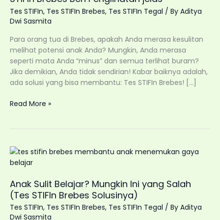
Tes STIFIn
,
Tes STIFIn Brebes
,
Tes STIFIn Tegal
/ By
Aditya
Dwi Sasmita
Para orang tua di Brebes, apakah Anda merasa kesulitan
melihat potensi anak Anda? Mungkin, Anda merasa
seperti mata Anda “minus” dan semua terlihat buram?
Jika demikian, Anda tidak sendirian! Kabar baiknya adalah,
ada solusi yang bisa membantu: Tes STIFIn Brebes! […]
Butuh
Read More »
“Kacamata”
Untuk
Melihat
Potensi?
Tes
STIFIn
Brebes
Anak Sulit Belajar? Mungkin Ini yang Salah
Beri
(Tes STIFIn Brebes Solusinya)
Penglihatan
Tes STIFIn
,
Tes STIFIn Brebes
,
Tes STIFIn Tegal
/ By
Aditya
jelas
Dwi Sasmita