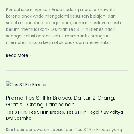
Pendahuluan Apakah Anda sedang merasa khawatir
karena anak Anda mengalami kesulitan belajar? dan
sudah mencoba berbagai cara, namun hasilnya masih
belum memuaskan? Disinilah tes STIFIn Brebes hadir
sebagai solusi cerdas untuk membantu orangtua
memahami cara kerja otak anak dan menemukan
Anak
Read More »
Sulit
Belajar?
Mungkin
Ini
yang
Salah
Promo Tes STIFIn Brebes: Daftar 2 Orang,
(Tes
Gratis 1 Orang Tambahan
STIFIn
Tes STIFIn
,
Tes STIFIn Brebes
,
Tes STIFIn Tegal
/ By
Aditya
Brebes
Dwi Sasmita
Solusinya)
Kini hadir penawaran spesial dari Tes STIFIn Brebes yang