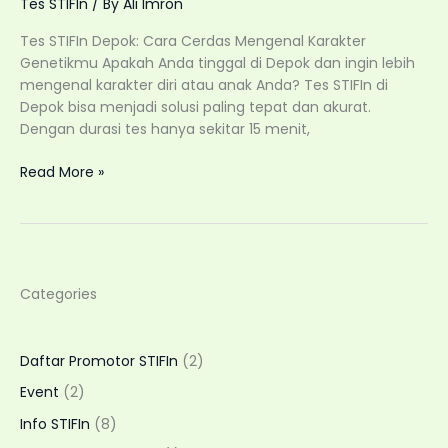
Tes STIFIn
/ By
Ali Imron
UI?
Ini
Tes STIFIn Depok: Cara Cerdas Mengenal Karakter
Jawabannya!
Genetikmu Apakah Anda tinggal di Depok dan ingin lebih
mengenal karakter diri atau anak Anda? Tes STIFIn di
Depok bisa menjadi solusi paling tepat dan akurat.
Dengan durasi tes hanya sekitar 15 menit,
Tes
Read More »
STIFIn
Depok
:
Cara
Cerdas
Categories
Mengenal
Karakter
Genetikmu
Daftar Promotor STIFIn
(2)
Event
(2)
Info STIFIn
(8)