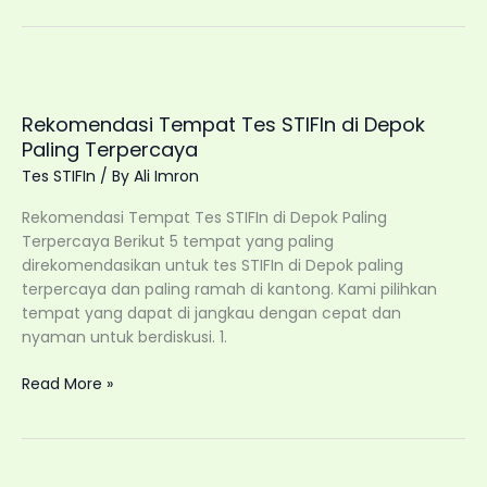
STIFIn
di
Depok
Penting
untuk
Rekomendasi Tempat Tes STIFIn di Depok
Anak
Paling Terpercaya
Sejak
Tes STIFIn
/ By
Ali Imron
Dini?
Ungkap
Rekomendasi Tempat Tes STIFIn di Depok Paling
Potensi
Terpercaya Berikut 5 tempat yang paling
Terbaiknya!
direkomendasikan untuk tes STIFIn di Depok paling
terpercaya dan paling ramah di kantong. Kami pilihkan
tempat yang dapat di jangkau dengan cepat dan
nyaman untuk berdiskusi. 1.
Rekomendasi
Read More »
Tempat
Tes
STIFIn
di