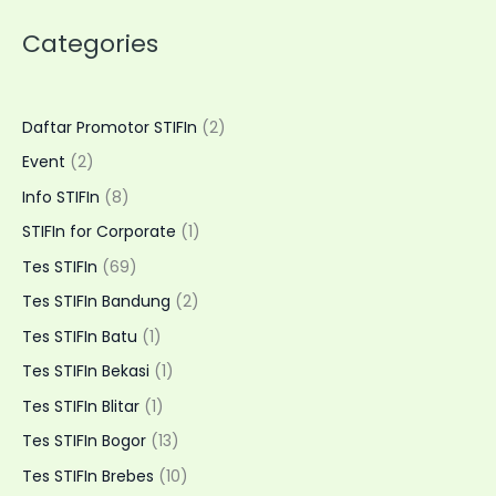
Genetik
Categories
Anak
dan
Keluarga
dengan
Daftar Promotor STIFIn
(2)
Layanan
Event
(2)
Home
Visit
Info STIFIn
(8)
Fleksibel
STIFIn for Corporate
(1)
Tes STIFIn
(69)
Tes STIFIn Bandung
(2)
Tes STIFIn Batu
(1)
Tes STIFIn Bekasi
(1)
Tes STIFIn Blitar
(1)
Tes STIFIn Bogor
(13)
Tes STIFIn Brebes
(10)