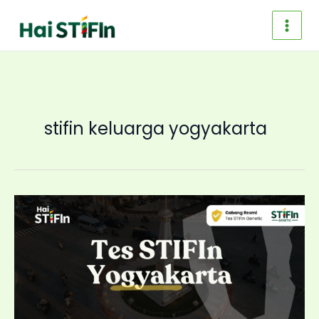
Skip
to
content
stifin keluarga yogyakarta