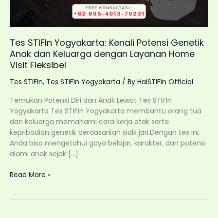
Tes STIFIn Yogyakarta: Kenali Potensi Genetik
Anak dan Keluarga dengan Layanan Home
Visit Fleksibel
Tes STIFIn
,
Tes STIFIn Yogyakarta
/ By
HaiSTIFIn Official
Temukan Potensi Diri dan Anak Lewat Tes STIFIn
Yogyakarta Tes STIFIn Yogyakarta membantu orang tua
dan keluarga memahami cara kerja otak serta
kepribadian genetik berdasarkan sidik jari.Dengan tes ini,
Anda bisa mengetahui gaya belajar, karakter, dan potensi
alami anak sejak […]
Tes
Read More »
STIFIn
Yogyakarta:
Kenali
Potensi