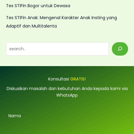
Tes STIFIn Bogor untuk Dewasa
Tes STIFIn Anak: Mengenal Karakter Anak Insting yang
Adaptif dan Multitalenta
S
e
a
r
Konsultasi
GRATIS!
c
h
Diskusikan masalah dan kebutuhan Anda kepada kami via
WhatsApp