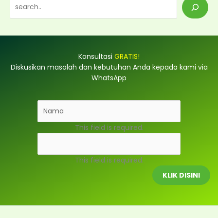
S
e
a
r
Konsultasi
GRATIS!
c
Diskusikan masalah dan kebutuhan Anda kepada kami via
h
WhatsApp
This field is required.
This field is required.
KLIK DISINI