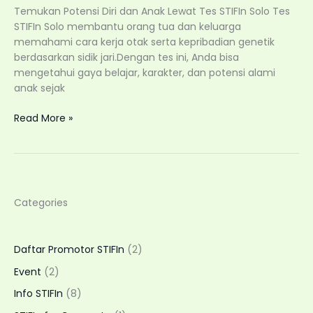
Home
Temukan Potensi Diri dan Anak Lewat Tes STIFIn Solo Tes
Visit
STIFIn Solo membantu orang tua dan keluarga
Fleksibel
memahami cara kerja otak serta kepribadian genetik
berdasarkan sidik jari.Dengan tes ini, Anda bisa
mengetahui gaya belajar, karakter, dan potensi alami
anak sejak
Tes
Read More »
STIFIn
Solo:
Kenali
Potensi
Genetik
Categories
Anak
dan
Keluarga
Daftar Promotor STIFIn
(2)
dengan
Layanan
Event
(2)
Home
Info STIFIn
(8)
Visit