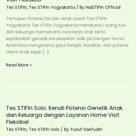
Tes STIFIn
,
Tes STIFIn Yogyakarta
/ By
HaiSTIFIn Official
Temukan Potensi Diri dan Anak Lewat Tes STIFIn
Yogyakarta Tes STIFIn Yogyakarta membantu orang tua
dan keluarga memahami cara kerja otak serta
kepribadian genetik berdasarkan sidik jari.Dengan tes ini,
Anda bisa mengetahui gaya belajar, karakter, dan potensi
alami anak sejak […]
Tes
Read More »
STIFIn
Yogyakarta:
Kenali
Potensi
Genetik
Anak
Tes STIFIn Solo: Kenali Potensi Genetik Anak
dan
dan Keluarga dengan Layanan Home Visit
Keluarga
Fleksibel
dengan
Tes STIFIn
,
Tes STIFIn Solo
/ By
Yusuf Saefudin
Layanan