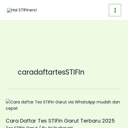
Skip
to
content
caradaftartesSTIFIn
Cara Daftar Tes STIFIn Garut Terbaru 2025
Tes STIFIn Garut
/ By
Ari Nurhayati