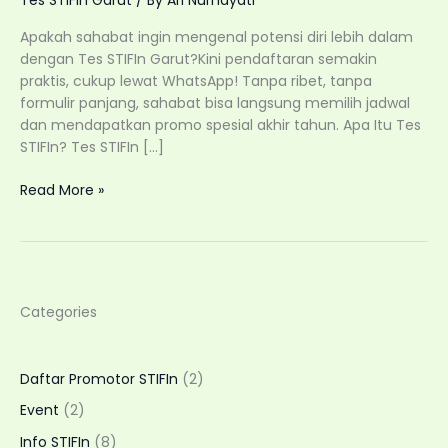
Apakah sahabat ingin mengenal potensi diri lebih dalam
dengan Tes STIFIn Garut?Kini pendaftaran semakin
praktis, cukup lewat WhatsApp! Tanpa ribet, tanpa
formulir panjang, sahabat bisa langsung memilih jadwal
dan mendapatkan promo spesial akhir tahun. Apa Itu Tes
STIFIn? Tes STIFIn […]
Cara
Read More »
Daftar
Tes
STIFIn
Garut
Terbaru
Categories
2025
Daftar Promotor STIFIn
(2)
Event
(2)
Info STIFIn
(8)