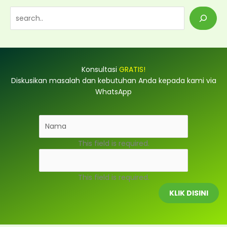
S
e
a
r
Konsultasi
GRATIS!
c
Diskusikan masalah dan kebutuhan Anda kepada kami via
h
WhatsApp
This field is required.
This field is required.
KLIK DISINI