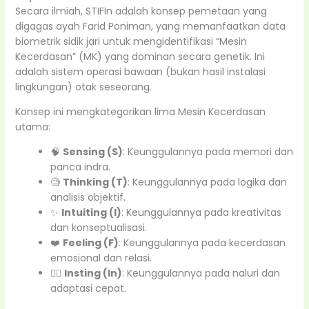
Secara ilmiah, STIFIn adalah konsep pemetaan yang
digagas ayah Farid Poniman, yang memanfaatkan data
biometrik sidik jari untuk mengidentifikasi “Mesin
Kecerdasan” (MK) yang dominan secara genetik. Ini
adalah sistem operasi bawaan (bukan hasil instalasi
lingkungan) otak seseorang.
Konsep ini mengkategorikan lima Mesin Kecerdasan
utama:
🧠
Sensing (S)
: Keunggulannya pada memori dan
panca indra.
🧐
Thinking (T)
: Keunggulannya pada logika dan
analisis objektif.
✨
Intuiting (I)
: Keunggulannya pada kreativitas
dan konseptualisasi.
❤️
Feeling (F)
: Keunggulannya pada kecerdasan
emosional dan relasi.
🏃‍♂️
Insting (In)
: Keunggulannya pada naluri dan
adaptasi cepat.