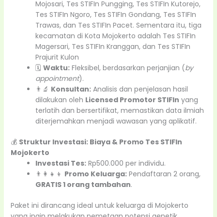
Mojosari, Tes STIFIn Pungging, Tes STIFIn Kutorejo,
Tes STIFIn Ngoro, Tes STIFIn Gondang, Tes STIFIn
Trawas, dan Tes STIFIn Pacet. Sementara itu, tiga
kecamatan di Kota Mojokerto adalah Tes STIFIn
Magersari, Tes STIFIn Kranggan, dan Tes STIFIn
Prajurit Kulon
🗓️
Waktu:
Fleksibel, berdasarkan perjanjian (
by
appointment
).
👨‍🔬
Konsultan:
Analisis dan penjelasan hasil
dilakukan oleh
Licensed Promotor STIFIn
yang
terlatih dan bersertifikat, memastikan data ilmiah
diterjemahkan menjadi wawasan yang aplikatif.
💰
Struktur Investasi: Biaya & Promo Tes STIFIn
Mojokerto
Investasi Tes:
Rp500.000 per individu.
👨‍👩‍👧‍👦
Promo Keluarga:
Pendaftaran 2 orang,
GRATIS 1 orang tambahan
.
Paket ini dirancang ideal untuk keluarga di Mojokerto
yang ingin melakukan pemetaan potensi genetik