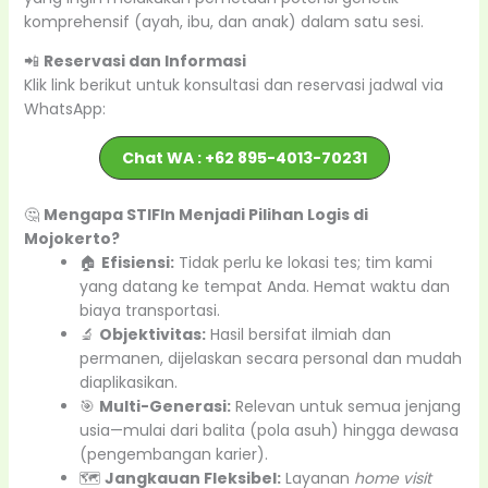
komprehensif (ayah, ibu, dan anak) dalam satu sesi.
📲
Reservasi dan Informasi
Klik link berikut untuk konsultasi dan reservasi jadwal via
WhatsApp:
Chat WA : +62 895-4013-70231
🤔
Mengapa STIFIn Menjadi Pilihan Logis di
Mojokerto?
🏠
Efisiensi:
Tidak perlu ke lokasi tes; tim kami
yang datang ke tempat Anda. Hemat waktu dan
biaya transportasi.
🔬
Objektivitas:
Hasil bersifat ilmiah dan
permanen, dijelaskan secara personal dan mudah
diaplikasikan.
🎯
Multi-Generasi:
Relevan untuk semua jenjang
usia—mulai dari balita (pola asuh) hingga dewasa
(pengembangan karier).
🗺️
Jangkauan Fleksibel:
Layanan
home visit