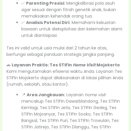
✅
Parenting Presisi:
Mengkalibrasi pola asuh
agar sesuai dengan fitrah genetik anak, bukan
memaksakan kehendak orang tua.
✅
Analisis Potensi Diri:
Memahami kekuatan
bawaan untuk dieksploitasi dan kelemahan alami
untuk diantisipasi.
Tes ini valid untuk usia mulai dari 2 tahun ke atas,
berfungsi sebagai panduan strategis jangka panjang.
🚗
Layanan Praktis: Tes STIFIn
Home Visit
Mojokerto
Kami mengutamakan efisiensi waktu Anda. Layanan Tes
STIFIn Mojokerto dapat dilaksanakan di lokasi pilihan Anda
(rumah, sekolah, atau kantor).
📍
Area Jangkauan:
Layanan
home visit
mencakup Tes STIFIn Dawarblandong, Tes STIFIn
Kemlagi, Tes STIFIn Jetis, Tes STIFIn Gedeg, Tes
STIFIn Mojoanyar, Tes STIFIn Sooko, Tes STIFIn
Bangsal, Tes STIFIn Puri, Tes STIFIn Trowulan, Tes
STIFIn Jatirejo, Tes STIFIn Dlanggu, Tes STIFIn