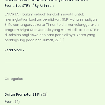
Event
,
Tes STIFIn
/ By
Ali Imron
JAKARTA – Dalam sebuah langkah inovatif untuk
meningkatkan kualitas pendidikan, SMP Muhammadiyah
31 Rawamangun, Jakarta Timur, telah menyelenggarakan
program Bright Star Genetic yang memfasilitasi tes STIFIn
di sekolah bagi siswa dan para pendidiknya. Acara yang
berlangsung pada hari Jumat, 22 […]
Pendekatan
Read More »
Ilmiah
dalam
Memetakan
Kecerdasan
Menggunakan
Categories
Tes
STIFIn
di
Daftar Promotor STIFIn
(2)
Sekolah
SMP
Event
(2)