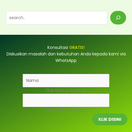
S
e
a
r
Konsultasi
GRATIS!
c
Diskusikan masalah dan kebutuhan Anda kepada kami via
h
WhatsApp
This field is required.
This field is required.
KLIK DISINI