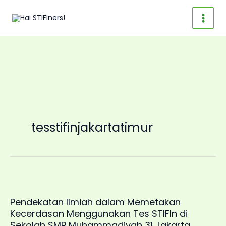
Skip
to
content
tesstifinjakartatimur
Pendekatan Ilmiah dalam Memetakan
Kecerdasan Menggunakan Tes STIFIn di
Sekolah SMP Muhammadiyah 31 Jakarta