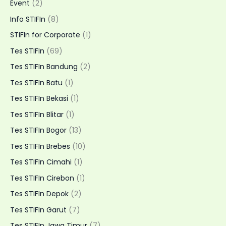
Layanan
Event
(2)
Home
Info STIFIn
(8)
Visit
STIFIn for Corporate
(1)
Fleksibel
Tes STIFIn
(69)
Tes STIFIn Bandung
(2)
Tes STIFIn Batu
(1)
Tes STIFIn Bekasi
(1)
Tes STIFIn Blitar
(1)
Tes STIFIn Bogor
(13)
Tes STIFIn Brebes
(10)
Tes STIFIn Cimahi
(1)
Tes STIFIn Cirebon
(1)
Tes STIFIn Depok
(2)
Tes STIFIn Garut
(7)
Tes STIFIn Jawa Timur
(7)