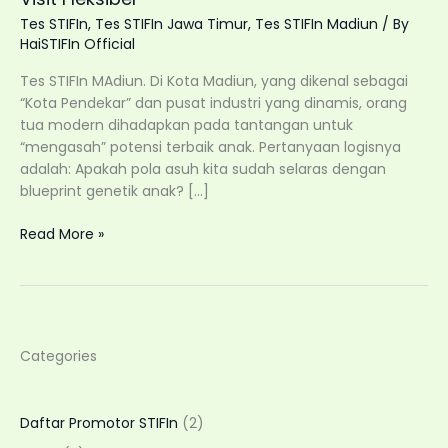
Tes STIFIn
,
Tes STIFIn Jawa Timur
,
Tes STIFIn Madiun
/ By
HaiSTIFIn Official
Tes STIFIn MAdiun. Di Kota Madiun, yang dikenal sebagai
“Kota Pendekar” dan pusat industri yang dinamis, orang
tua modern dihadapkan pada tantangan untuk
“mengasah” potensi terbaik anak. Pertanyaan logisnya
adalah: Apakah pola asuh kita sudah selaras dengan
blueprint genetik anak? […]
Tes
Read More »
STIFIn
Madiun:
Kenali
Potensi
Genetik
Categories
Anak
dan
Keluarga
Daftar Promotor STIFIn
(2)
dengan