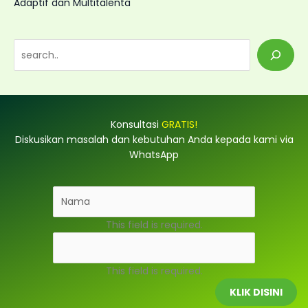
Adaptif dan Multitalenta
S
e
a
r
Konsultasi
GRATIS!
c
Diskusikan masalah dan kebutuhan Anda kepada kami via
h
WhatsApp
This field is required.
This field is required.
KLIK DISINI