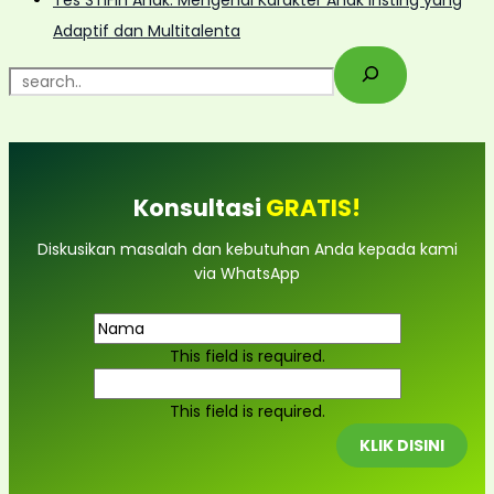
Adaptif dan Multitalenta
S
e
a
r
c
Konsultasi
GRATIS!
h
Diskusikan masalah dan kebutuhan Anda kepada kami
via WhatsApp
This field is required.
This field is required.
KLIK DISINI