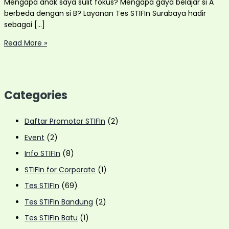
Mengapa anak saya sulit fokus? Mengapa gaya belajar si A
berbeda dengan si B? Layanan Tes STIFIn Surabaya hadir
sebagai […]
Tes
Read More »
STIFIn
Surabaya:
Kenali
Potensi
Categories
Genetik
Anak
dan
Daftar Promotor STIFIn
(2)
Keluarga
Event
(2)
dengan
Info STIFIn
(8)
Layanan
Home
STIFIn for Corporate
(1)
Visit
Tes STIFIn
(69)
Fleksibel
Tes STIFIn Bandung
(2)
Tes STIFIn Batu
(1)