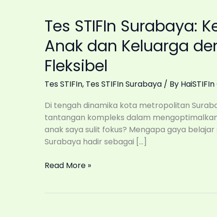
Tes STIFIn Surabaya: K
Anak dan Keluarga de
Fleksibel
Tes STIFIn
,
Tes STIFIn Surabaya
/ By
HaiSTIFIn 
Di tengah dinamika kota metropolitan Sura
tantangan kompleks dalam mengoptimalkan p
anak saya sulit fokus? Mengapa gaya belajar 
Surabaya hadir sebagai […]
Tes
Read More »
STIFIn
Surabaya:
Kenali
Potensi