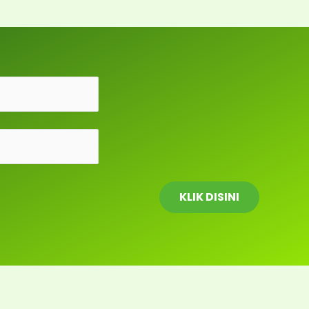
a
r
c
h
KLIK DISINI