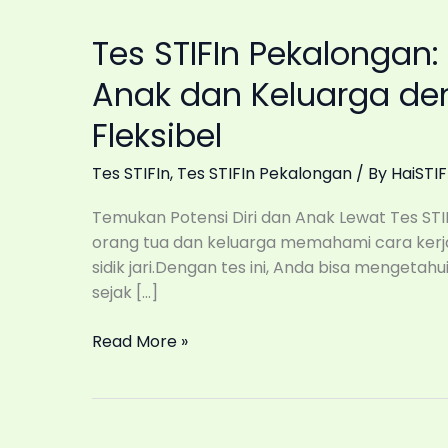
Tes STIFIn Pekalongan:
Anak dan Keluarga de
Fleksibel
Tes STIFIn
,
Tes STIFIn Pekalongan
/ By
HaiSTIF
Temukan Potensi Diri dan Anak Lewat Tes ST
orang tua dan keluarga memahami cara kerja
sidik jari.Dengan tes ini, Anda bisa mengetahu
sejak […]
Tes
Read More »
STIFIn
Pekalongan:
Kenali
Potensi