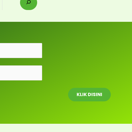
a
r
c
h
KLIK DISINI