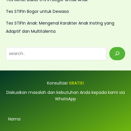
Tes STIFIn Bogor untuk Dewasa
Tes STIFIn Anak: Mengenal Karakter Anak Insting yang
Adaptif dan Multitalenta
S
e
a
r
Konsultasi
GRATIS!
c
h
Diskusikan masalah dan kebutuhan Anda kepada kami via
WhatsApp