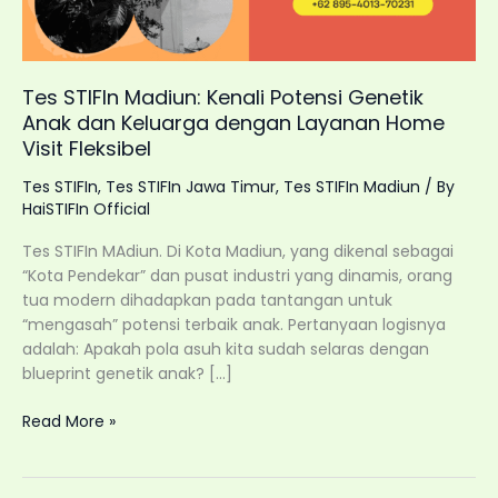
Tes STIFIn Madiun: Kenali Potensi Genetik
Anak dan Keluarga dengan Layanan Home
Visit Fleksibel
Tes STIFIn
,
Tes STIFIn Jawa Timur
,
Tes STIFIn Madiun
/ By
HaiSTIFIn Official
Tes STIFIn MAdiun. Di Kota Madiun, yang dikenal sebagai
“Kota Pendekar” dan pusat industri yang dinamis, orang
tua modern dihadapkan pada tantangan untuk
“mengasah” potensi terbaik anak. Pertanyaan logisnya
adalah: Apakah pola asuh kita sudah selaras dengan
blueprint genetik anak? […]
Tes
Read More »
STIFIn
Madiun:
Kenali