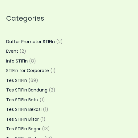
Potensi
Genetik
Categories
Anak
dan
Keluarga
dengan
Daftar Promotor STIFIn
(2)
Layanan
Event
(2)
Home
Visit
Info STIFIn
(8)
Fleksibel
STIFIn for Corporate
(1)
Tes STIFIn
(69)
Tes STIFIn Bandung
(2)
Tes STIFIn Batu
(1)
Tes STIFIn Bekasi
(1)
Tes STIFIn Blitar
(1)
Tes STIFIn Bogor
(13)