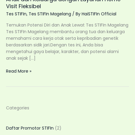
Visit Fleksibel
Tes STIFIn
,
Tes STIFIn Magelang
/ By
HaiSTIFIn Official
Temukan Potensi Diri dan Anak Lewat Tes STIFIn Magelang
Tes STIFIn Magelang membantu orang tua dan keluarga
memahami cara kerja otak serta kepribadian genetik
berdasarkan sidik jari.Dengan tes ini, Anda bisa
mengetahui gaya belajar, karakter, dan potensi alami
anak sejak […]
Tes
Read More »
STIFIn
Magelang:
Kenali
Potensi
Genetik
Categories
Anak
dan
Keluarga
Daftar Promotor STIFIn
(2)
dengan