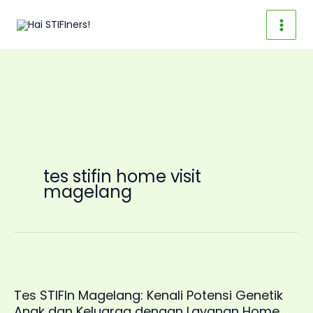
Skip
to
content
tes stifin home visit
magelang
Tes STIFIn Magelang: Kenali Potensi Genetik
Anak dan Keluarga dengan Layanan Home