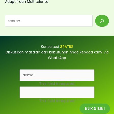
Adaptif dan Multitalenta
S
e
a
r
Konsultasi
GRATIS!
c
Diskusikan masalah dan kebutuhan Anda kepada kami via
h
WhatsApp
This field is required.
This field is required.
KLIK DISINI