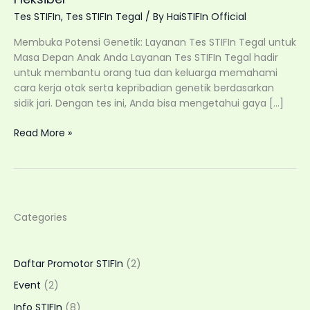
Tes STIFIn
,
Tes STIFIn Tegal
/ By
HaiSTIFIn Official
Membuka Potensi Genetik: Layanan Tes STIFIn Tegal untuk
Masa Depan Anak Anda Layanan Tes STIFIn Tegal hadir
untuk membantu orang tua dan keluarga memahami
cara kerja otak serta kepribadian genetik berdasarkan
sidik jari. Dengan tes ini, Anda bisa mengetahui gaya […]
Tes
Read More »
STIFIn
Tegal:
Kenali
Potensi
Genetik
Categories
Anak
dan
Keluarga
Daftar Promotor STIFIn
(2)
dengan
Layanan
Event
(2)
Home
Info STIFIn
(8)