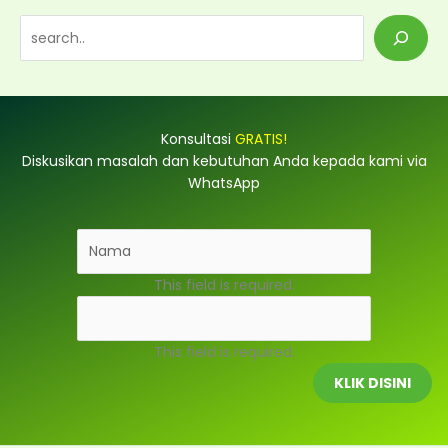
S
e
a
r
Konsultasi
GRATIS!
c
Diskusikan masalah dan kebutuhan Anda kepada kami via
h
WhatsApp
This field is required.
This field is required.
KLIK DISINI