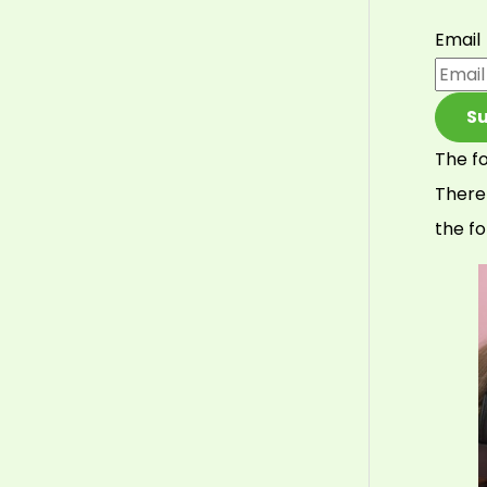
Email
S
The f
There
the fo