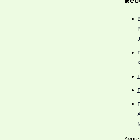
Rec
M
Searc