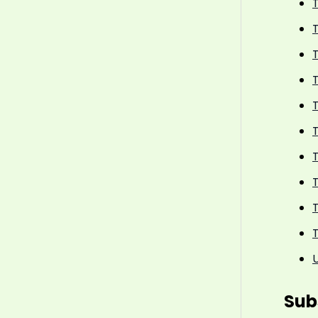
T
T
T
Sub