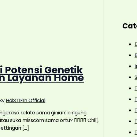
Cat
I
i Potensi Genetik
an Layanan Home
T
By
HaiSTIFIn Official
T
 ngerasa relate sama ginian: bingung
au suka misscom sama ortu? 🤷‍♂️🤷‍♀️ Chill,
T
settingan […]
T