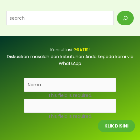
S
e
a
r
Konsultasi
GRATIS!
c
Diskusikan masalah dan kebutuhan Anda kepada kami via
h
WhatsApp
This field is required.
This field is required.
KLIK DISINI