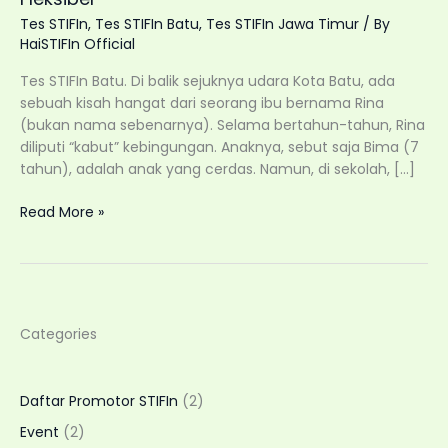
Tes STIFIn
,
Tes STIFIn Batu
,
Tes STIFIn Jawa Timur
/ By
HaiSTIFIn Official
Tes STIFIn Batu. Di balik sejuknya udara Kota Batu, ada
sebuah kisah hangat dari seorang ibu bernama Rina
(bukan nama sebenarnya). Selama bertahun-tahun, Rina
diliputi “kabut” kebingungan. Anaknya, sebut saja Bima (7
tahun), adalah anak yang cerdas. Namun, di sekolah, […]
Tes
Read More »
STIFIn
Batu:
Kenali
Potensi
Genetik
Categories
Anak
dan
Keluarga
Daftar Promotor STIFIn
(2)
dengan
Layanan
Event
(2)