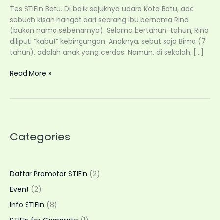
Tes STIFIn Batu. Di balik sejuknya udara Kota Batu, ada
sebuah kisah hangat dari seorang ibu bernama Rina
(bukan nama sebenarnya). Selama bertahun-tahun, Rina
diliputi “kabut” kebingungan. Anaknya, sebut saja Bima (7
tahun), adalah anak yang cerdas. Namun, di sekolah, […]
Tes
Read More »
STIFIn
Batu:
Kenali
Potensi
Genetik
Categories
Anak
dan
Keluarga
dengan
Daftar Promotor STIFIn
(2)
Layanan
Event
(2)
Home
Visit
Info STIFIn
(8)
Fleksibel