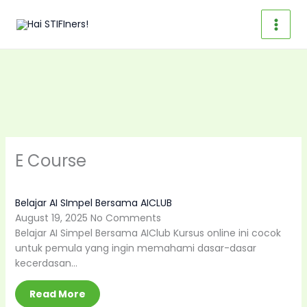
Skip
to
content
E Course
Belajar AI SImpel Bersama AICLUB
August 19, 2025
No Comments
Belajar AI Simpel Bersama AIClub Kursus online ini cocok
untuk pemula yang ingin memahami dasar-dasar
kecerdasan…
Read More